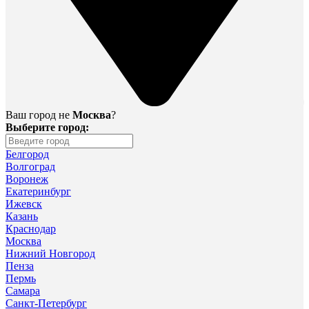
Ваш город не
Москва
?
Выберите город:
Белгород
Волгоград
Воронеж
Екатеринбург
Ижевск
Казань
Краснодар
Москва
Нижний Новгород
Пенза
Пермь
Самара
Санкт-Петербург